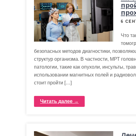
м
про
о
про
м
6 СЕН
у
Что та
томог
безопасных методов диагностики, позволяю
структур организма. В частности, МРТ голо
патологии, такие как опухоли, инсульты, тр
использовании магнитных полей и радиоволн
стоит пройти […]
Читать далее →
Леч