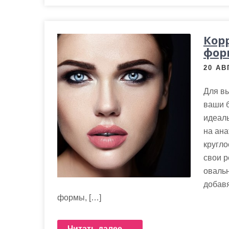
Кор
фор
20 АВ
Для вы
ваши б
идеаль
на ана
кругло
свои р
овальн
добавя
формы, […]
Читать далее →