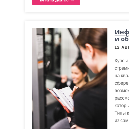
Инф
и о
12 АВ
Курсы 
стреми
на кв
сфере 
возмож
рассм
которы
Типы к
из са