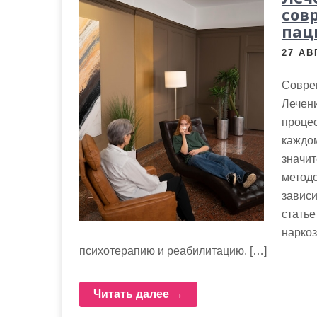
сов
пац
27 АВ
Совре
Лечен
процес
каждом
значи
методо
зависи
стать
нарко
психотерапию и реабилитацию. […]
Читать далее →