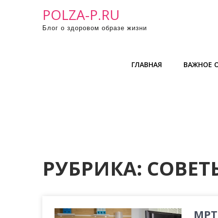
П
POLZA-P.RU
р
Блог о здоровом образе жизни
о
м
о
ГЛАВНАЯ
ВАЖНОЕ О
т
а
т
ь
к
с
о
д
РУБРИКА:
СОВЕТ
е
р
ж
и
МРТ 