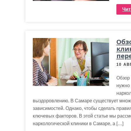
Чит
Обз
кли
пер
10 АВ
Обзор 
нужно
наркол
выздоровлению. В Самаре существует множ
зависимостей. Однако, чтобы сделать прави
ключевых факторов. В этой статье мы рассм
наркологической клиники в Самаре, а […]