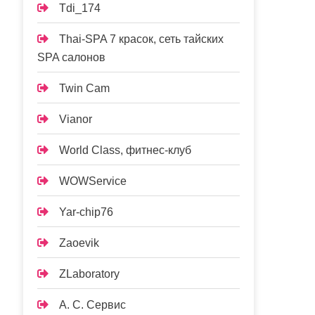
Tdi_174
Thai-SPA 7 красок, сеть тайских
SPA салонов
Twin Cam
Vianor
World Class, фитнес-клуб
WOWService
Yar-chip76
Zaoevik
ZLaboratory
А. С. Сервис